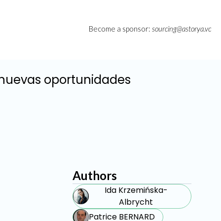
Become a sponsor:
sourcing@astorya.vc
 nuevas oportunidades
Authors
Ida Krzemińska-
Albrycht
Patrice BERNARD