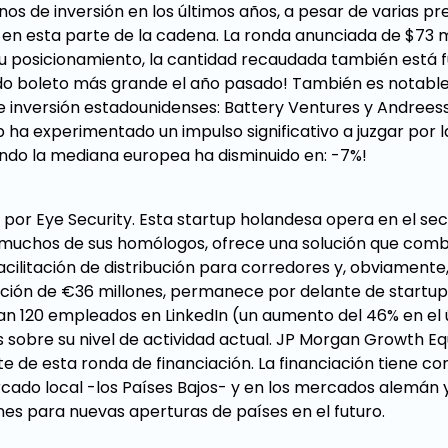
os de inversión en los últimos años, a pesar de varias pr
en esta parte de la cadena. La ronda anunciada de $73 mi
su posicionamiento, la cantidad recaudada también está f
do boleto más grande el año pasado! También es notable
e inversión estadounidenses: Battery Ventures y Andrees
 ha experimentado un impulso significativo a juzgar por l
ndo la mediana europea ha disminuido en: -7%!
or Eye Security. Esta startup holandesa opera en el sec
e muchos de sus homólogos, ofrece una solución que com
cilitación de distribución para corredores y, obviamente
ación de €36 millones, permanece por delante de startup
ran 120 empleados en LinkedIn (un aumento del 46% en el 
s sobre su nivel de actividad actual. JP Morgan Growth Eq
 de esta ronda de financiación. La financiación tiene co
ercado local -los Países Bajos- y en los mercados alemán
nes para nuevas aperturas de países en el futuro.