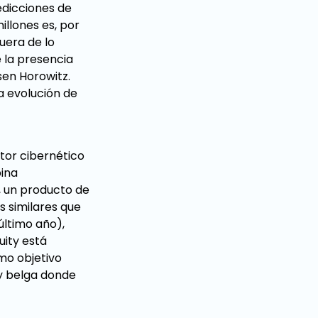
edicciones de
llones es, por
uera de lo
 la presencia
sen Horowitz.
a evolución de
tor cibernético
bina
, un producto de
s similares que
último año),
uity está
mo objetivo
 y belga donde