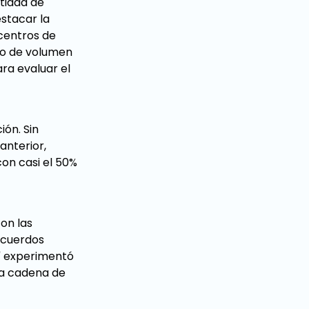
ntidad de
stacar la
 centros de
mo de volumen
ara evaluar el
ión. Sin
anterior,
on casi el 50%
on las
acuerdos
n' experimentó
la cadena de