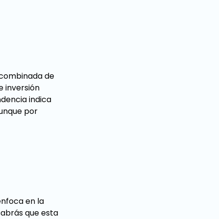
n combinada de
e inversión
dencia indica
aunque por
enfoca en la
 sabrás que esta