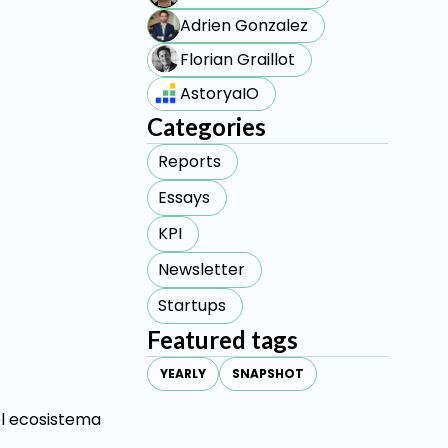
Adrien Gonzalez
Florian Graillot
AstoryaIO
Categories
Reports
Essays
KPI
Newsletter
Startups
Featured tags
YEARLY
SNAPSHOT
el ecosistema