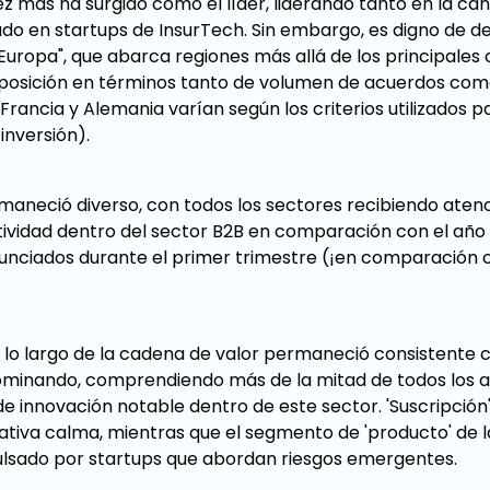
ez más ha surgido como el líder, liderando tanto en la ca
do en startups de InsurTech. Sin embargo, es digno de de
 Europa", que abarca regiones más allá de los principales
a posición en términos tanto de volumen de acuerdos co
 Francia y Alemania varían según los criterios utilizados p
inversión).
maneció diverso, con todos los sectores recibiendo atenc
tividad dentro del sector B2B en comparación con el año 
unciados durante el primer trimestre (¡en comparación c
a lo largo de la cadena de valor permaneció consistente c
 dominando, comprendiendo más de la mitad de todos los 
e innovación notable dentro de este sector. 'Suscripció
ativa calma, mientras que el segmento de 'producto' de 
ulsado por startups que abordan riesgos emergentes.