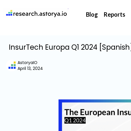
They support our InsurTech market watch
Blog
Reports
InsurTech Europa Q1 2024 [Spanis
AstoryaIO
April 13, 2024